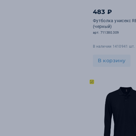
Stride
1
Swiss Peak
483 ₽
Футболка унисекс R
(черный)
арт. 711380.309
В наличии 1410941 шт.
В корзину