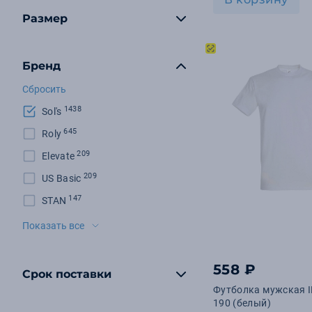
Размер
Бренд
Сбросить
1438
Sol's
645
Roly
209
Elevate
209
US Basic
147
STAN
128
BNC
Показать все
98
B&C
95
558 ₽
T-Bolka
Срок поставки
76
Molti
Футболка мужская 
190 (белый)
74