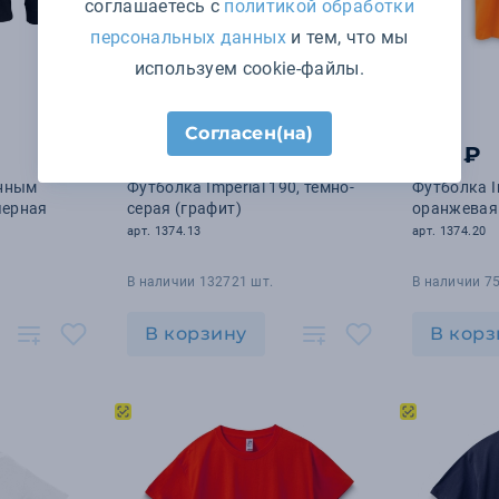
соглашаетесь с
политикой обработки
персональных данных
и тем, что мы
используем cookie-файлы.
Согласен(на)
748 ₽
748 ₽
инным
Футболка Imperial 190, темно-
Футболка Im
черная
серая (графит)
оранжевая
арт. 1374.13
арт. 1374.20
В наличии 132721 шт.
В наличии 7
В корзину
В корз