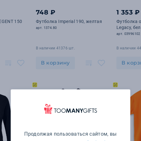
748 ₽
1 353 ₽
EGENT 150
Футболка Imperial 190, желтая
Футболка о
Legacy, бе
арт. 1374.80
арт. 03996102
В наличии 41376 шт.
В наличии 4
В корзину
В корз
Продолжая пользоваться сайтом, вы