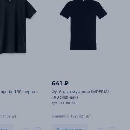
641 ₽
mperial 190, черная
Футболка мужская IMPERIAL
190 (черный)
арт. 711500.309
001439 шт.
В наличии 1298421 шт.
ину
В корзину