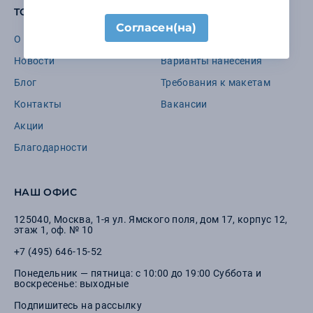
TOOMANYGIFTS
Согласен(на)
О компании
Бренды
Новости
Варианты нанесения
Блог
Требования к макетам
Контакты
Вакансии
Акции
Благодарности
НАШ ОФИС
125040
,
Москва
,
1-я ул. Ямского поля, дом 17, корпус 12,
этаж 1, оф. № 10
+7 (495) 646-15-52
Понедельник — пятница: с 10:00 до 19:00 Суббота и
воскресенье: выходные
Подпишитесь на рассылку