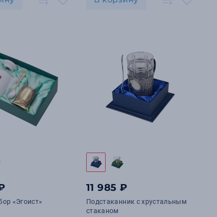
 ₽
11 985 ₽
бор «Эгоист»
Подстаканник с хрустальным
стаканом