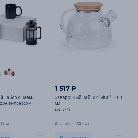
1 517 ₽
 набор с чаем,
Заварочный чайник "Vital" 1000
 френч-прессом
мл
»
арт. 6779
7
13 шт.
В наличии 1027 шт.
ину
В корзину