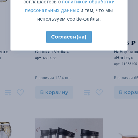
соглашаетесь с
политикой обработки
персональных данных
и тем, что мы
используем cookie-файлы.
Согласен(на)
71
₽
1 216 ₽
.40
кого
Стопка «Vodka»
Набор чаше
а
«Hartley»
арт. 4500983
арт. 11288400
В наличии 1284 шт.
В наличии 65
В корзину
В корз