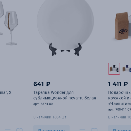
641 ₽
1 411 ₽
na", 2
Тарелка Wonder для
Подарочный
сублимационной печати, белая
кружкой и
«Чаепитие
арт. 3374.00
арт. 700411.0
В наличии 1604 шт.
В наличии 10
В корзину
В корз