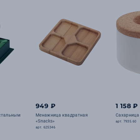
949 ₽
1 158 ₽
устальным
Менажница квадратная
Сахарница 
«Snacks»
арт. 7935.60
арт. 625346