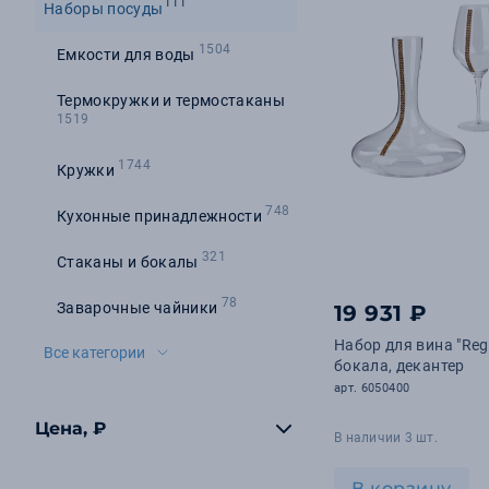
111
Наборы посуды
1504
Емкости для воды
Термокружки и термостаканы
1519
1744
Кружки
748
Кухонные принадлежности
321
Стаканы и бокалы
78
Заварочные чайники
19 931 ₽
Набор для вина "Regi
Все категории
бокала, декантер
арт. 6050400
Цена, ₽
В наличии 3 шт.
В корзину