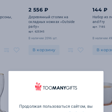
2 556 ₽
144 ₽
ерсоны,
Деревянный столик на
Набор из л
складных ножках «Outside
and Fry
party»
арт. 7185
арт. 625345
В наличии 2096 шт.
В наличии 49
В корзину
В корз
Продолжая пользоваться сайтом, вы