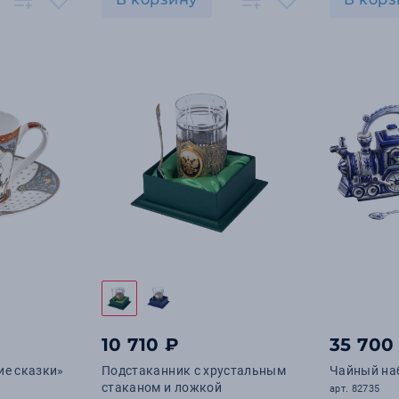
10 710 ₽
35 700
ие сказки»
Подстаканник с хрустальным
Чайный на
стаканом и ложкой
арт. 82735