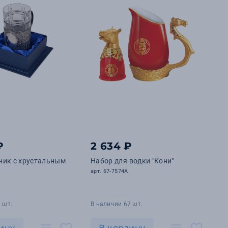
₽
2 634 ₽
ник с хрустальным
Набор для водки "Кони"
арт. 67-7574A
 шт.
В наличии 67 шт.
ину
В корзину