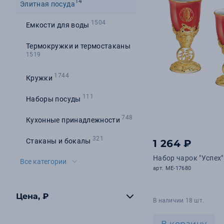
14
Элитная посуда
1504
Емкости для воды
Термокружки и термостаканы
1519
1744
Кружки
111
Наборы посуды
748
Кухонные принадлежности
321
Стаканы и бокалы
1 264 ₽
Набор чарок "Успех"
Все категории
арт. ME-17680
Цена, ₽
В наличии 18 шт.
В корзину