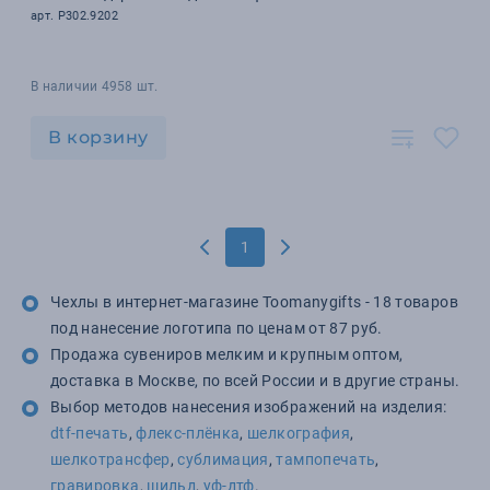
арт. P302.9202
В наличии 4958 шт.
В корзину
1
Чехлы в интернет-магазине Toomanygifts - 18 товаров
под нанесение логотипа по ценам от 87 руб.
Продажа сувениров мелким и крупным оптом,
доставка в Москве, по всей России и в другие страны.
Выбор методов нанесения изображений на изделия:
dtf-печать
,
флекс-плёнка
,
шелкография
,
шелкотрансфер
,
сублимация
,
тампопечать
,
гравировка
,
шильд
,
уф-дтф
.