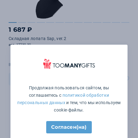
1 687 ₽
Складная лопата Sap, ver.2
арт. 17730.30
В наличии 2128 шт.
В корзину
Продолжая пользоваться сайтом, вы
соглашаетесь с
политикой обработки
персональных данных
и тем, что мы используем
cookie-файлы.
Согласен(на)
1