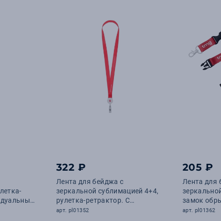
322 ₽
205 ₽
Лента для бейджа с
Лента для 
летка-
зеркальной сублимацией 4+4,
зеркальной
видуальным
рулетка-ретрактор. С
замок обр
индивидуальным дизайном
замок. С 
арт. pl01352
арт. pl01362
дизайном