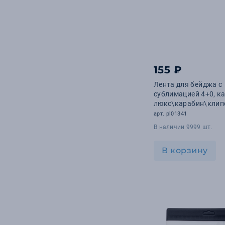
155 ₽
Лента для бейджа с
сублимацией 4+0, к
люкс\карабин\клип
фастекс. С индивид
арт. pl01341
дизайном
В наличии 9999 шт.
В корзину