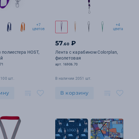
+7
+4
цветов
цвета
57
₽
.60
 полиестера HOST,
Лента с карабином Colorplan,
ый
фиолетовая
71
арт. 16906.70
9100 шт.
В наличии 2051 шт.
ину
В корзину