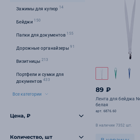
14
Зажимы для купюр
150
Бейджи
155
Папки для документов
91
Дорожные органайзеры
213
Визитницы
Портфели и сумки для
433
документов
89 ₽
Все категории
Лента для бейджа N
белая
арт. 6876.60
Цена, ₽
В наличии 7352 шт.
Количество, шт
В корзину