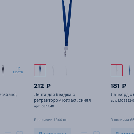
+2
цвета
212 ₽
181 ₽
eckband,
Лента для бейджа с
Ланьярд с
ретрактором Retract, синяя
арт. MO9852-
арт. 6877.40
В наличии 1844 шт.
В наличии 65
В корзину
В корз