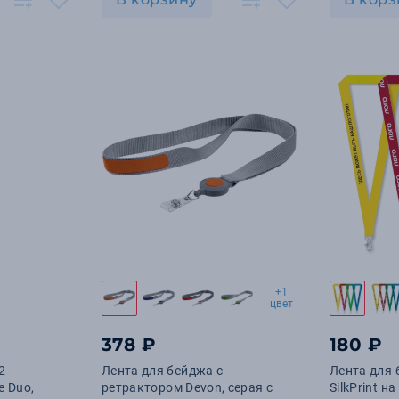
+1
цвет
378 ₽
180 ₽
2
Лента для бейджа с
Лента для 
e Duo,
ретрактором Devon, серая с
SilkPrint н