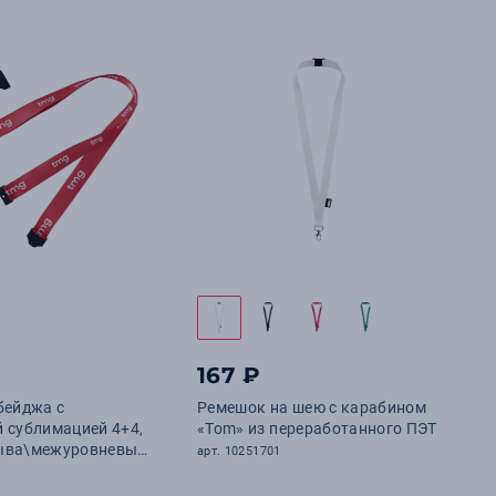
167 ₽
бейджа с
Ремешок на шею с карабином
 сублимацией 4+4,
«Tom» из переработанного ПЭТ
ыва\межуровневый
арт. 10251701
индивидуальным