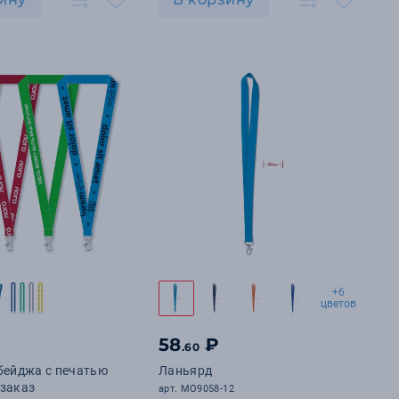
+6
цветов
58
₽
.60
бейджа с печатью
Ланьярд
а заказ
арт. MO9058-12