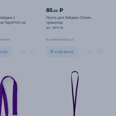
85
₽
.50
бейджа с
Лента для бейджа Citizen,
м TapePrint на
триколор
арт. 6875.45
чняйте
В наличии 853 шт.
ину
В корзину