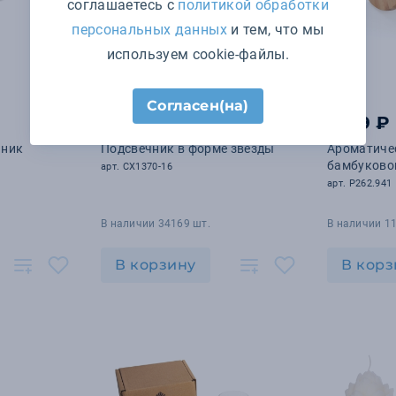
соглашаетесь с
политикой обработки
персональных данных
и тем, что мы
используем cookie-файлы.
Согласен(на)
298 ₽
1 719 ₽
чник
Подсвечник в форме звезды
Ароматичес
бамбуково
арт. CX1370-16
арт. P262.941
В наличии 34169 шт.
В наличии 11
В корзину
В корз