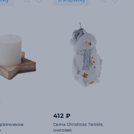
412 ₽
дсвечником
Свеча Christmas Twinkle,
снеговик
0