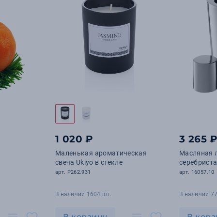
1 020 ₽
3 265 
Маленькая ароматическая
Масляная л
свеча Ukiyo в стекле
серебрист
арт. P262.931
арт. 16057.10
В наличии 1604 шт.
В наличии 77
В корзину
В корз