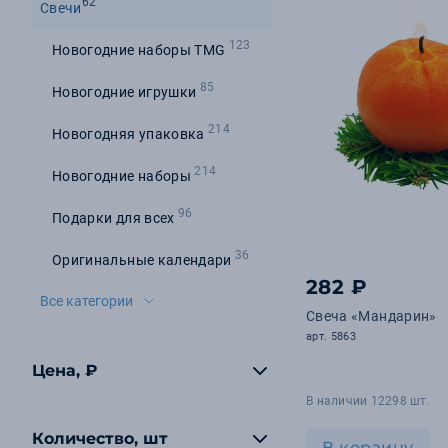
62
Свечи
123
Новогодние наборы TMG
85
Новогодние игрушки
214
Новогодняя упаковка
214
Новогодние наборы
96
Подарки для всех
36
Оригинальные календари
282 ₽
Все категории
Свеча «Мандарин»
арт. 5863
Цена, ₽
В наличии 12298 шт.
Количество, шт
В корзину