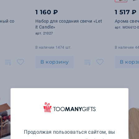
1 160 ₽
1 517 ₽
ный со
Набор для создания свечи «Let
Арома све
it Candle»
арт. MO6612-
арт. 21027
В наличии 1474 шт.
В наличии 44
В корзину
В корз
Продолжая пользоваться сайтом, вы