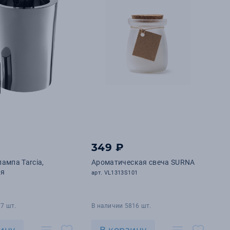
₽
349 ₽
ампа Tarcia,
Ароматическая свеча SURNA
ая
арт. VL1313S101
7 шт.
В наличии 5816 шт.
ину
В корзину