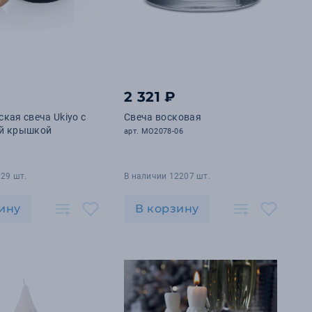
2 321 ₽
кая свеча Ukiyo с
Свеча восковая
й крышкой
арт. MO2078-06
29 шт.
В наличии 12207 шт.
ину
В корзину