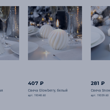
407 ₽
281 ₽
ая
Свеча Glowberry, белый
Свеча Snowl
арт. 19348.60
арт. 19339.60