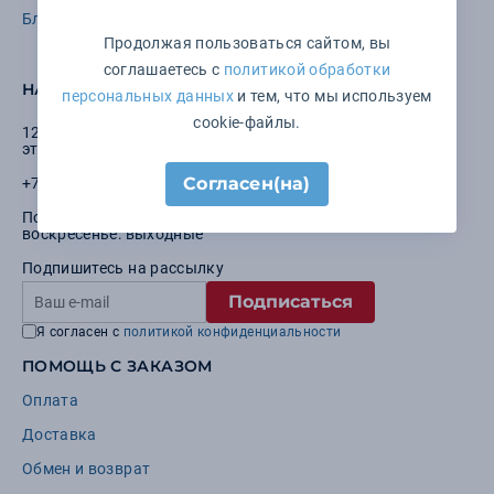
Благодарности
Продолжая пользоваться сайтом, вы
соглашаетесь с
политикой обработки
НАШ ОФИС
персональных данных
и тем, что мы используем
cookie-файлы.
125040
,
Москва
,
1-я ул. Ямского поля, дом 17, корпус 12,
этаж 1, оф. № 10
Согласен(на)
+7 (495) 646-15-52
Понедельник — пятница: с 10:00 до 19:00 Суббота и
воскресенье: выходные
Подпишитесь на рассылку
Подписаться
Я согласен с
политикой конфиденциальности
ПОМОЩЬ С ЗАКАЗОМ
Оплата
Доставка
Обмен и возврат