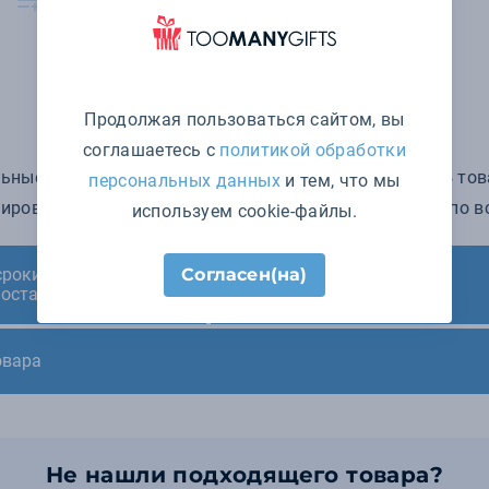
Продолжая пользоваться сайтом, вы
соглашаетесь с
политикой обработки
ные салфетки в интернет-магазине Toomanygifts - 4 тов
персональных данных
и тем, что мы
иров мелким и крупным оптом, доставка в Москве, по вс
используем cookie-файлы.
сроки нанесения и
Согласен(на)
Минимальный заказ
поставки
овара
Не нашли подходящего товара?