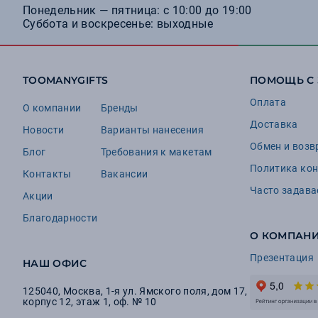
Понедельник — пятница: с 10:00 до 19:00
Суббота и воскресенье: выходные
TOOMANYGIFTS
ПОМОЩЬ С
Оплата
О компании
Бренды
Доставка
Новости
Варианты нанесения
Обмен и возв
Блог
Требования к макетам
Политика ко
Контакты
Вакансии
Часто задав
Акции
Благодарности
О КОМПАН
Презентация
НАШ ОФИС
125040
,
Москва
,
1-я ул. Ямского поля, дом 17,
корпус 12, этаж 1, оф. № 10