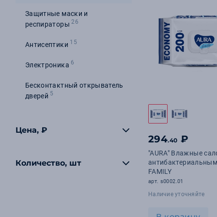
Защитные маски и
26
респираторы
15
Антисептики
6
Электроника
Бесконтактный открыватель
5
дверей
Цена, ₽
294
₽
.40
"AURA" Влажные сал
Количество, шт
антибактериальным
FAMILY
арт. s0002.01
Наличие уточняйте
В корзину