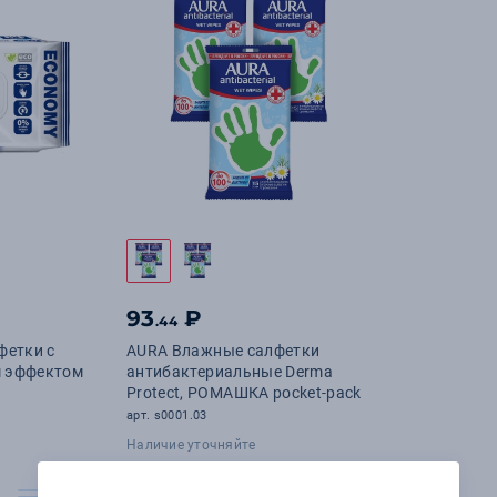
93
₽
.44
фетки с
AURA Влажные салфетки
 эффектом
антибактериальные Derma
Protect, РОМАШКА pocket-pack
арт. s0001.03
Наличие уточняйте
В корзину