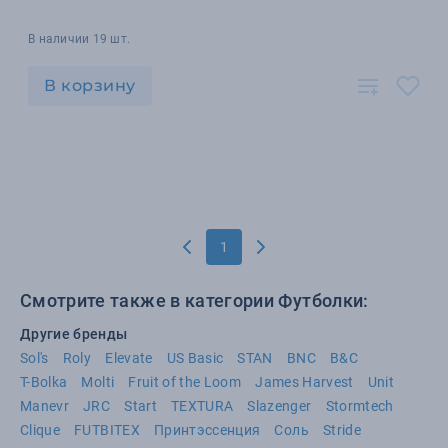
В наличии 19 шт.
В корзину
1
Смотрите также в категории Футболки:
Другие бренды
Sol's
Roly
Elevate
US Basic
STAN
BNC
B&C
T-Bolka
Molti
Fruit of the Loom
James Harvest
Unit
Manevr
JRC
Start
TEXTURA
Slazenger
Stormtech
Clique
FUTBITEX
Принтэссенция
Соль
Stride