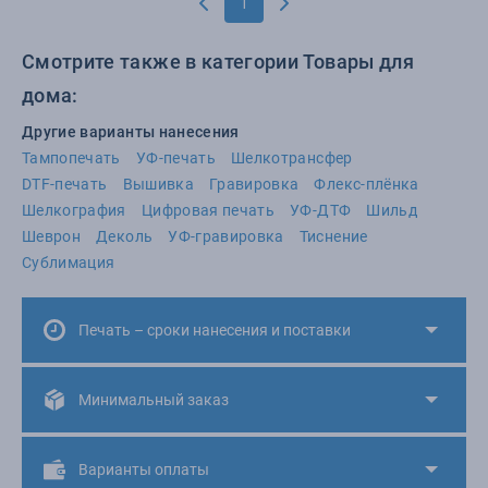
1
Смотрите также в категории Товары для
дома:
Другие варианты нанесения
Тампопечать
УФ-печать
Шелкотрансфер
DTF-печать
Вышивка
Гравировка
Флекс-плёнка
Шелкография
Цифровая печать
УФ-ДТФ
Шильд
Шеврон
Деколь
УФ-гравировка
Тиснение
Сублимация
Печать – сроки нанесения и поставки
Минимальный заказ
Варианты оплаты