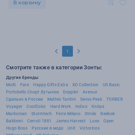
В корзину
1
Смотрите также в категории Зонты:
Другие бренды
Molti
Fare
Happy Gifts Extra
XD Collection
US Basic
Portobello Спорт.бутылки
Doppler
Avenue
Сделано в России
Matteo Tantini
Swiss Peak
TORBER
Voyager
CoolColor
Hard Work
Indivo
Knirps
Marksman
Stormtech
Ferre Milano
Stride
Reebok
Baldinini
Cerruti 1881
James Harvest
Luxe
Open
Hugo Boss
Русские в моде
Unit
Victorinox