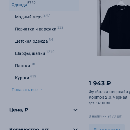
5782
Одежда
247
Модный мерч
223
Перчатки и варежки
34
Детская одежда
1210
Шарфы, шапки
38
Платки
419
Куртки
1 943 ₽
Показать все
Футболка оверсайз 
Kosmos 2.0, черная
арт. 14610.30
Цена, ₽
В наличии 9173 шт.
Количество, шт
В корзину