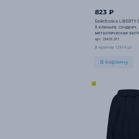
13
Тиснение
823 ₽
6
Деколь
Бейсболка LIBERTY
6 клиньев, сэндвич,
металлическая зас
(черный, белый)
арт. 25435.351
В наличии 12914 шт.
В корзину