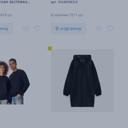
ская застежка
арт. 3165093XS-S
7828 шт.
В наличии 2517 шт.
ину
В корзину