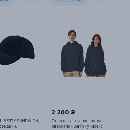
2 200 ₽
 LIBERTY SANDWICH,
Толстовка с капюшоном
 сэндвич,
оверсайз «Berlin» унисекс