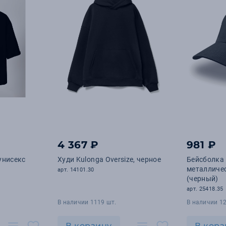
4 367 ₽
981 ₽
унисекс
Худи Kulonga Oversize, черное
Бейсболка 
металличе
арт. 14101.30
(черный)
арт. 25418.35
В наличии 1119 шт.
В наличии 1
В корзину
В корз