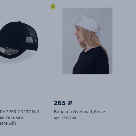
265 ₽
 RAPPER COTTON, 5
Бандана Overhead, белая
ластиковая
арт. 16402.60
черный)
5