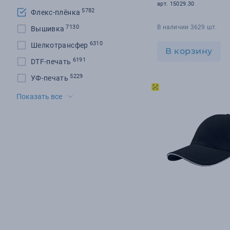
арт. 15029.30
5782
Флекс-плёнка
7130
В наличии 3629 шт.
Вышивка
6310
Шелкотрансфер
В корзину
6191
DTF-печать
5229
УФ-печать
3740
Шеврон
Показать все
2875
Шелкография
2691
Шильд
1216
DTG
406
Гравировка
176
Сублимация
84
Цифровая печать
43
Тампопечать
24
УФ-ДТФ