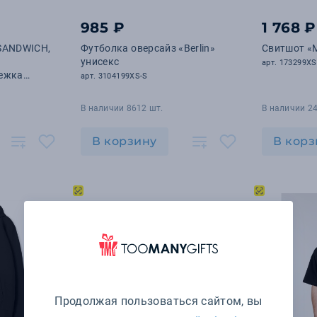
985 ₽
1 768 ₽
 SANDWICH,
Футболка оверсайз «Berlin»
Свитшот «M
унисекс
арт. 173299XS
тежка
арт. 3104199XS-S
В наличии 8612 шт.
В наличии 24
В корзину
В корз
Продолжая пользоваться сайтом, вы