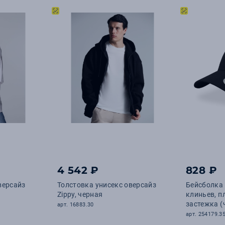
4 542 ₽
828 ₽
версайз
Толстовка унисекс оверсайз
Бейсболка
Zippy, черная
клиньев, п
застежка (
арт. 16883.30
арт. 254179.3