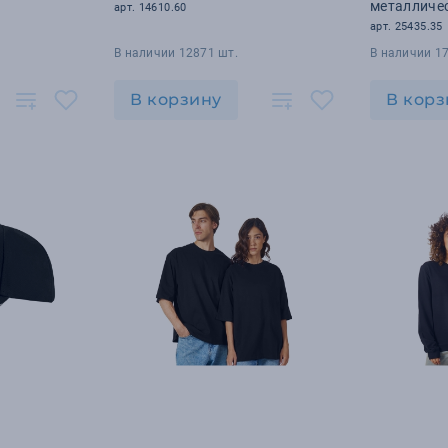
металличе
арт. 14610.60
(черный)
арт. 25435.35
В наличии 12871 шт.
В наличии 1
В корзину
В корз