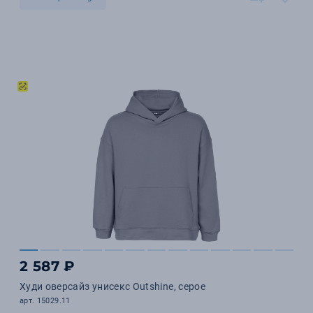
2 587 ₽
Худи оверсайз унисекс Outshine, серое
арт. 15029.11