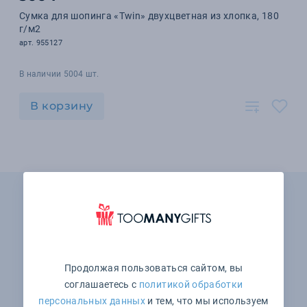
Сумка для шопинга «Twin» двухцветная из хлопка, 180
г/м2
арт. 955127
В наличии 5004 шт.
В корзину
Не нашли подходящего товара?
Мы поможем выбрать!
+7 (495) 646-15-52
Понедельник — пятница: с 10:00 до 19:00 Суббота и
воскресенье: выходные
Продолжая пользоваться сайтом, вы
соглашаетесь с
политикой обработки
Оставить заявку
персональных данных
и тем, что мы используем