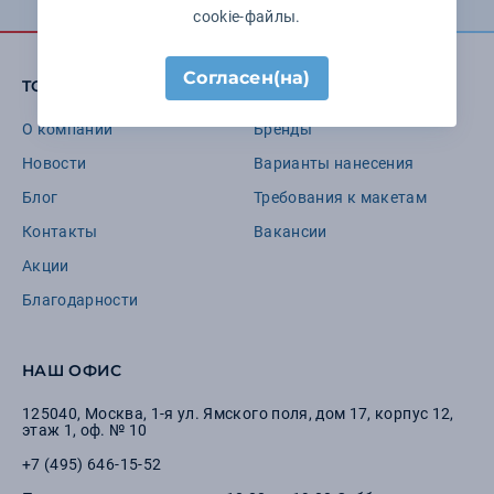
cookie-файлы.
Согласен(на)
TOOMANYGIFTS
О компании
Бренды
Новости
Варианты нанесения
Блог
Требования к макетам
Контакты
Вакансии
Акции
Благодарности
НАШ ОФИС
125040
,
Москва
,
1-я ул. Ямского поля, дом 17, корпус 12,
этаж 1, оф. № 10
+7 (495) 646-15-52