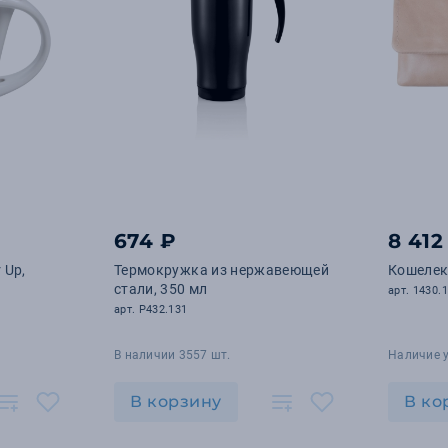
674 ₽
8 412
 Up,
Термокружка из нержавеющей
Кошелек 
стали, 350 мл
арт. 1430.
арт. P432.131
В наличии 3557 шт.
Наличие 
В корзину
В ко