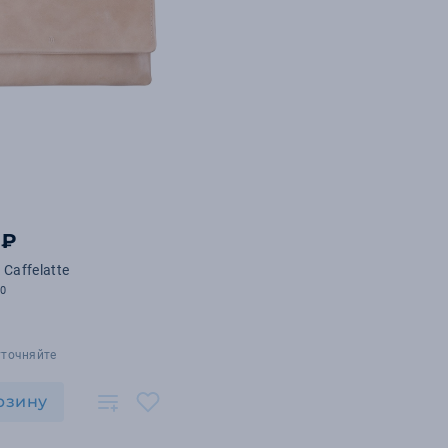
 ₽
Caffelatte
10
уточняйте
рзину