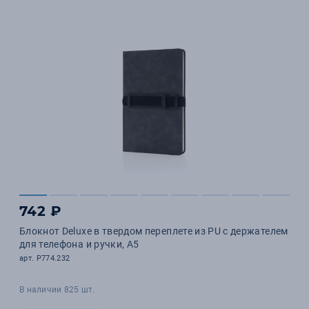
742 ₽
Блокнот Deluxe в твердом переплете из PU с держателем
для телефона и ручки, А5
арт. P774.232
В наличии 825 шт.