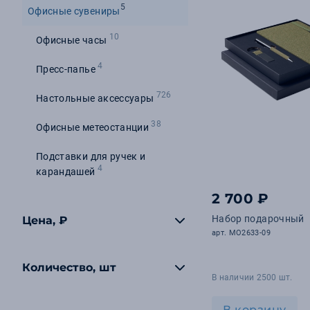
5
Офисные сувениры
10
Офисные часы
4
Пресс-папье
726
Настольные аксессуары
38
Офисные метеостанции
Подставки для ручек и
4
карандашей
2 700 ₽
Набор подарочный
Цена, ₽
арт. MO2633-09
Количество, шт
В наличии 2500 шт.
В корзину