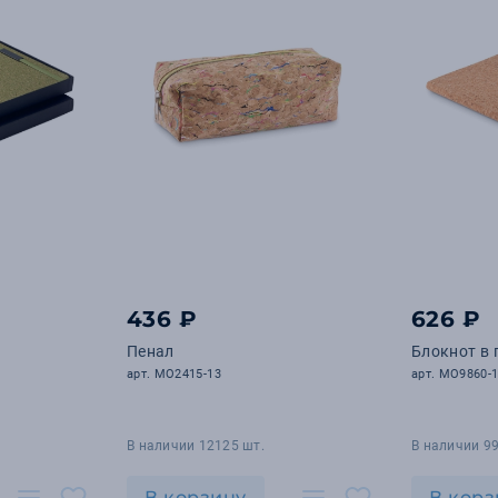
436 ₽
626 ₽
Пенал
Блокнот в
арт. MO2415-13
арт. MO9860-
В наличии 12125 шт.
В наличии 99
В корзину
В корз