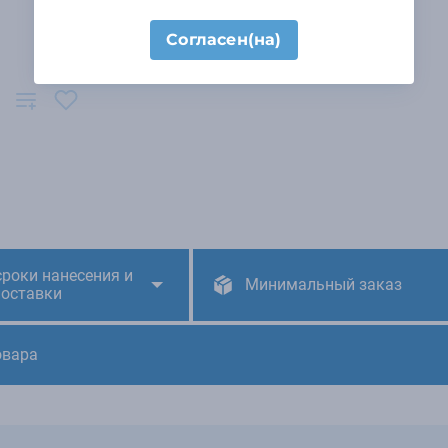
Согласен(на)
сроки нанесения и
Минимальный заказ
поставки
овара