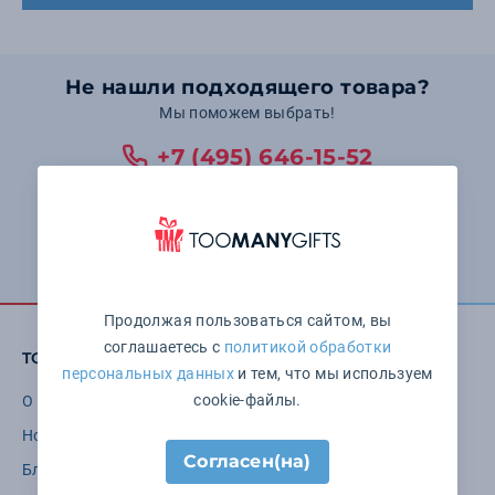
Не нашли подходящего товара?
Мы поможем выбрать!
+7 (495) 646-15-52
Понедельник — пятница: с 10:00 до 19:00 Суббота и
воскресенье: выходные
Оставить заявку
Продолжая пользоваться сайтом, вы
соглашаетесь с
политикой обработки
TOOMANYGIFTS
персональных данных
и тем, что мы используем
cookie-файлы.
О компании
Бренды
Новости
Варианты нанесения
Согласен(на)
Блог
Требования к макетам