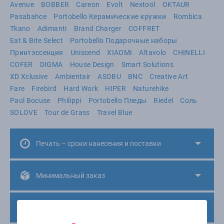
Avenue
BOBBER
Careon
Evolt
Nextool
OKTAUR
Pasabahce
Portobello Керамические кружки
Rombica
Tkano
Adimanti
Brand Charger
COFFRET
Eat & Bite Select
Portobello Подарочные наборы
Принтэссенция
Uniscend
XIAOMI
Altavolo
CHINELLI
COFER
DIGMA
House Design
Smart Solutions
XD Xclusive
Ambientair
ASOBU
BNC
Creative Art
Fare
Firebird
Hard Work
HIPER
Naturehike
Paul Bocuse
Philippi
Portobello Пледы
Riedel
Соль
SOLOVE
Tour de Grass
Travel Blue
Печать – сроки нанесения и поставки
Минимальный заказ
Варианты оплаты