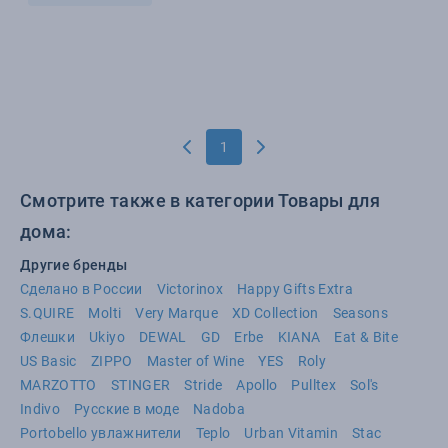
1
Смотрите также в категории Товары для
дома:
Другие бренды
Сделано в России
Victorinox
Happy Gifts Extra
S.QUIRE
Molti
Very Marque
XD Collection
Seasons
Флешки
Ukiyo
DEWAL
GD
Erbe
KIANA
Eat & Bite
US Basic
ZIPPO
Master of Wine
YES
Roly
MARZOTTO
STINGER
Stride
Apollo
Pulltex
Sol's
Indivo
Русские в моде
Nadoba
Portobello увлажнители
Teplo
Urban Vitamin
Stac