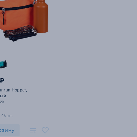
 ₽
nrun Hopper,
вый
.20
 96 шт.
рзину