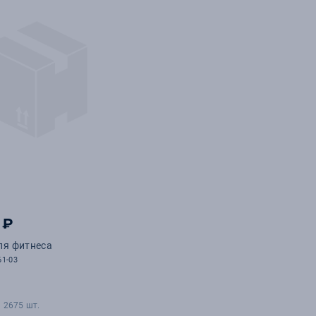
 ₽
ля фитнеса
61-03
 2675 шт.