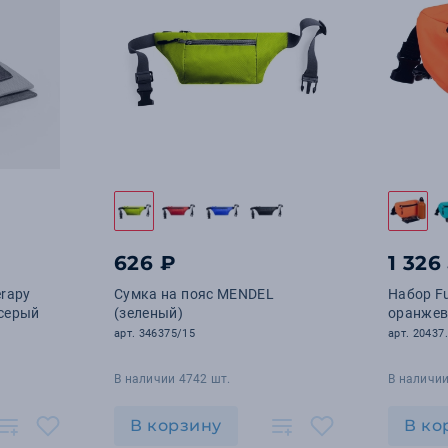
626 ₽
1 326
erapy
Сумка на пояс MENDEL
Набор Fu
-серый
(зеленый)
оранже
арт. 346375/15
арт. 20437
В наличии 4742 шт.
В наличии
В корзину
В ко