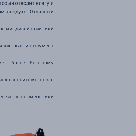
торый отводит влагу и
ом воздухе. Отличный
сными дизайнами или
мпактный инструмент
ует более быстрому
сстановиться после
енем спортсмена или