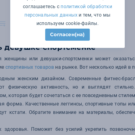
соглашаетесь с
политикой обработки
персональных данных
и тем, что мы
используем cookie-файлы.
Согласен(на)
ь девушке-спортсменке
я женщины или девушки-спортсменки может оказаться
ие
спортивных товаров
на рынке. Вот несколько идей в 
модным женским дизайном. Современные фитнес-брасл
ют физическую активность, но и выглядят стильно
м, которая будет сочетаться с ее повседневным стилем
ая форма. Качественные леггинсы, спортивные топы ил
дут кстати. Обратите внимание на материалы, обесп
 здоровья. Поможет без усилий укрепить позвоноч