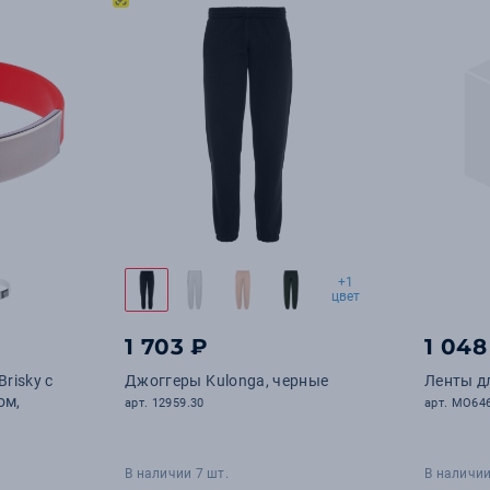
+1
цвет
1 703 ₽
1 048
risky с
Джоггеры Kulonga, черные
Ленты д
ом,
арт. 12959.30
арт. MO64
В наличии 7 шт.
В наличии