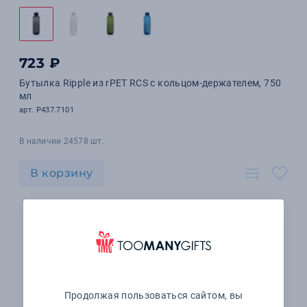
723 ₽
Бутылка Ripple из rPET RCS с кольцом-держателем, 750
мл
арт. P437.7101
В наличии 24578 шт.
В корзину
Продолжая пользоваться сайтом, вы