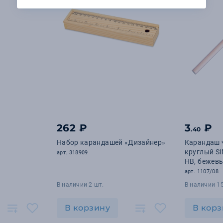
262 ₽
3
₽
.40
Набор карандашей «Дизайнер»
Карандаш 
круглый SI
арт. 318909
HB, бежев
(бежевый,
арт. 1107/08
В наличии 2 шт.
В наличии 1
В корзину
В корз