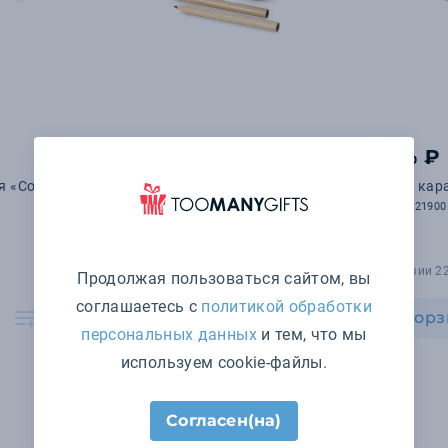
570 ₽
50
₽
.90
я «Cole»
Набор из 12 карандашей
Набор кар
«Drawing»
арт. 10621900
арт. 10602100
В наличии 19551 шт.
В наличии 2
Продолжая пользоваться сайтом, вы
соглашаетесь с
политикой обработки
В корзину
В корз
персональных данных
и тем, что мы
используем cookie-файлы.
Согласен(на)