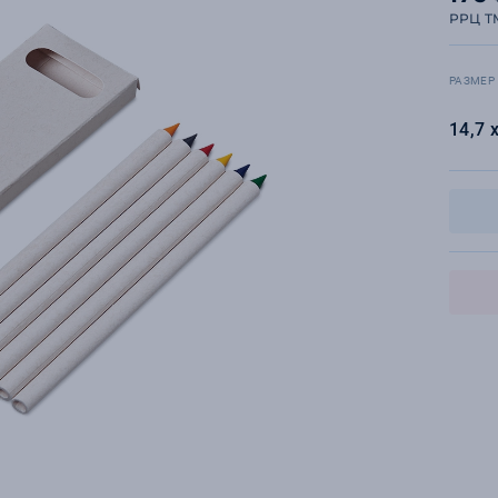
РРЦ T
РАЗМЕР
14,7 х