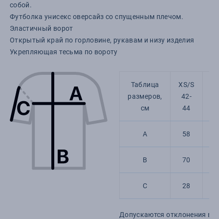
собой.
Футболка унисекс оверсайз со спущенным плечом.
Эластичный ворот
Открытый край по горловине, рукавам и низу изделия
Укрепляющая тесьма по вороту
Таблица
XS/S
M
размеров,
42-
4
см
44
5
A
58
6
B
70
7
C
28
29
Допускаются отклонения в 5