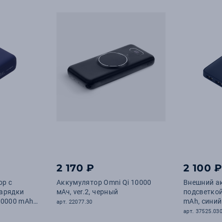
2 170 ₽
2 100 
ор с
Аккумулятор Omni Qi 10000
Внешний а
зарядки
мАч, ver.2, черный
подсветкой
10000 mAh,
mAh, синий
арт. 22077.30
арт. 37525.03