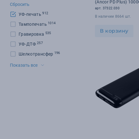
(Ancor PD Plus) 100
Сбросить
синий
арт. 37322.030
912
УФ-печать
В наличии 8664 шт.
1014
Тампопечать
В корзину
535
Гравировка
257
УФ-ДТФ
196
Шелкотрансфер
181
DTF-печать
Показать все
178
Цифровая печать
171
Шильд
131
Флекс-плёнка
94
Шелкография
92
Тиснение
39
УФ-гравировка
32
Сублимация