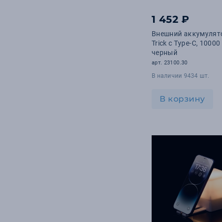
18
Шеврон
1 452 ₽
17
Вышивка
Внешний аккумулято
6
Деколь
Trick с Type-C, 10000
черный
5
DTG
арт. 23100.30
В наличии 9434 шт.
В корзину