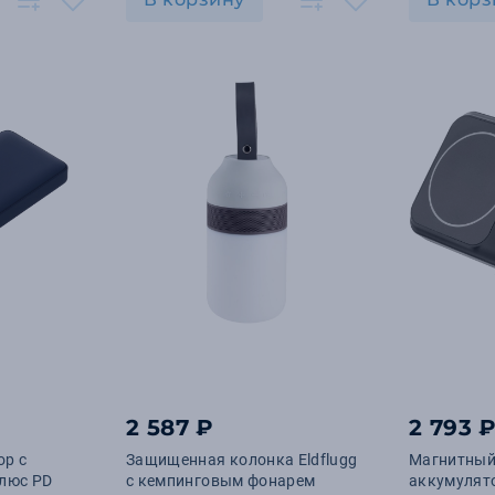
2 587 ₽
2 793 
ор с
Защищенная колонка Eldflugg
Магнитный
Плюс PD
с кемпинговым фонарем
аккумулято