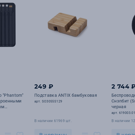
249 ₽
2 744 
о "Phantom"
Подставка ANTIX бамбуковая
Беспровод
строенными
Снэпбит (S
арт. SO3055S129
ым
черная
а
арт. 619003.0
В наличии 61969 шт.
В наличии 12
В корзину
В корз