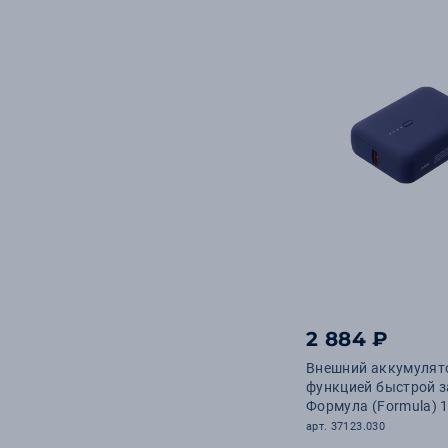
2 884 ₽
Внешний аккумулят
функцией быстрой 
Формула (Formula) 
синий
арт. 37123.030