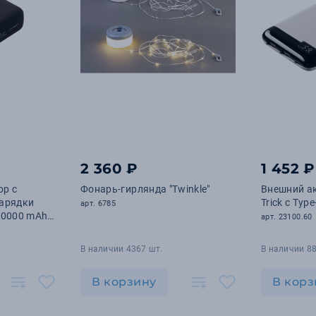
2 360 ₽
1 452 ₽
ор с
Фонарь-гирлянда "Twinkle"
Внешний а
зарядки
Trick с Typ
арт. 6785
10000 mAh,
арт. 23100.60
В наличии 4367 шт.
В наличии 88
В корзину
В корз