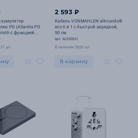
₽
2 593 ₽
ккумулятор
Кабель VONMAHLEN allroundo®
люс PD (Atlantis PD
eco 6 в 1 с быстрой зарядкой,
0mAh с функцией
90 см
ой зарядки 15W,
0
арт. ALE00001
31 шт.
В наличии 5826 шт.
ину
В корзину