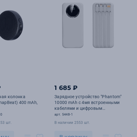
₽
1 685 ₽
ная колонка
Зарядное устройство "Phantom"
napBeat) 400 mAh,
10000 mAh с 4мя встроенными
кабелями и цифровым
индикатором заряда
10
арт. 5448-1
53 шт.
В наличии 2553 шт.
ину
В корзину