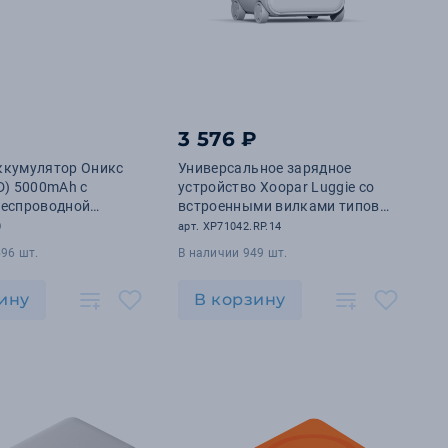
₽
3 576 ₽
ккумулятор Оникс
Универсальное зарядное
D) 5000mAh с
устройство Xoopar Luggie со
беспроводной
встроенными вилками типов
W, серый
EU, UK, US и AUS
0
арт. XP71042.RP.14
96 шт.
В наличии 949 шт.
ину
В корзину