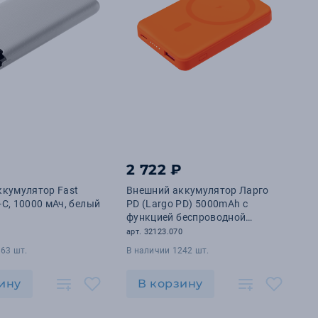
2 722 ₽
ккумулятор Fast
Внешний аккумулятор Ларго
e-C, 10000 мАч, белый
PD (Largo PD) 5000mAh с
функцией беспроводной
зарядки 15W, оранжевый
арт. 32123.070
63 шт.
В наличии 1242 шт.
ину
В корзину