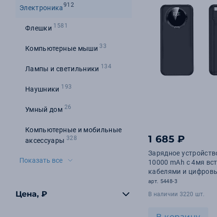
912
Электроника
1581
Флешки
33
Компьютерные мыши
134
Лампы и светильники
193
Наушники
26
Умный дом
Компьютерные и мобильные
1 685 ₽
328
аксессуары
Зарядное устройств
Показать все
10000 mAh с 4мя в
кабелями и цифров
индикатором заряд
арт. 5448-3
Цена, ₽
В наличии 3220 шт.
В корзину