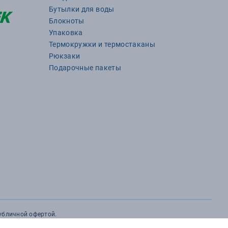
Бутылки для воды
Блокноты
Упаковка
Термокружки и термостаканы
Рюкзаки
Подарочные пакеты
публичной офертой.