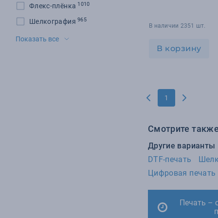
1010
Флекс-плёнка
965
Шелкография
В наличии 2351 шт.
260
Шильд
Показать все
В корзину
190
Сублимация
95
Тампопечать
61
Гравировка
1
58
УФ-ДТФ
45
Цифровая печать
Смотрите также
19
УФ-печать
9
Другие варианты
Шеврон
DTF-печать
Шелк
9
УФ-гравировка
Цифровая печать
4
Тиснение
2
DTG
Печать – 