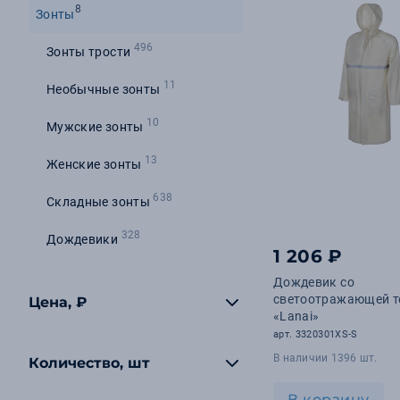
8
Зонты
496
Зонты трости
11
Необычные зонты
10
Мужские зонты
13
Женские зонты
638
Складные зонты
328
Дождевики
1 206 ₽
Дождевик со
светоотражающей т
Цена, ₽
«Lanai»
арт. 3320301XS-S
В наличии 1396 шт.
Количество, шт
В корзину