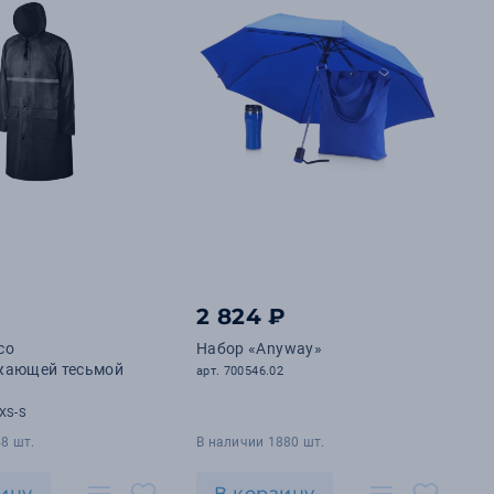
2 824 ₽
со
Набор «Anyway»
жающей тесьмой
арт. 700546.02
XS-S
8 шт.
В наличии 1880 шт.
ину
В корзину