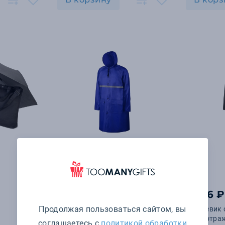
1 206 ₽
1 206 ₽
Продолжая пользоваться сайтом, вы
Дождевик со
Дождевик 
светоотражающей тесьмой
светоотра
соглашаетесь с
политикой обработки