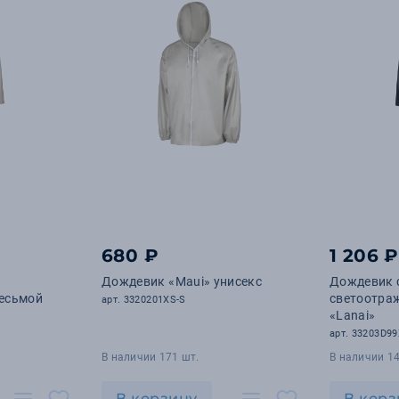
680 ₽
1 206 ₽
Дождевик «Maui» унисекс
Дождевик 
есьмой
светоотра
арт. 3320201XS-S
«Lanai»
арт. 33203D99
В наличии 171 шт.
В наличии 14
В корзину
В корз