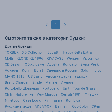
1
Смотрите также в категории Сумки:
Другие бренды
TORBER
XD Collection
Bugatti
Happy Gifts Extra
Molti
KLONDIKE 1896
RIVACASE
Wenger
Victorinox
XD Design
XD Xclusive
Avoska
Roncato
Swiss Peak
Voyager
Korin
Burst
Сделано в России
Sol's
Indivo
MANO 1919
US Basic
Авоська дарит надежду
Brand Charger
Stride
Manevr
Avenue
Portobello Шопперы
Portobello
Unit
Tour de Grass
Chili
Naturehike
Very Marque
Cerruti 1881
Флешки
Ninetygo
Case Logic
Pininfarina
Rombica
Русские в моде
АКВАФОР
Balmain
CoolColor
CPen