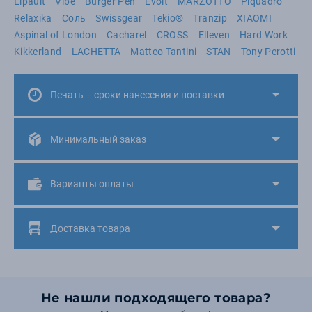
Lipault
Vibe
Burger Pen
Evolt
MARZOTTO
Piquadro
Relaxika
Соль
Swissgear
Tekiō®
Tranzip
XIAOMI
Aspinal of London
Cacharel
CROSS
Elleven
Hard Work
Kikkerland
LACHETTA
Matteo Tantini
STAN
Tony Perotti
Печать – сроки нанесения и поставки
Минимальный заказ
Варианты оплаты
Доставка товара
Не нашли подходящего товара?