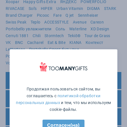
Xoopar
Happy Gifts Extra
ЯНДЕКС
POWERFOLIO
RIVACASE
Sol's
HIPER
Urban Vitamin
DIGMA
STARK
Brand Charger
Picooc
Fare
Q jet
Sennheiser
Swiss Peak
Teplo
ACCESSTYLE
Avenue
Careon
Portobello увлажнители
Соль
Waterline
XD Design
Cerruti 1881
Chili
Stormtech
Tekiō®
Tour de Grass
VK
BNC
Cacharel
Eat & Bite
KIANA
Контекст
Lettertone
Portobello Спорт.бутылки
Portobello Настольные часы
Stilolinea
THERMOS
Unit
Voyager
Печать – сроки нанесения и поставки
Продолжая пользоваться сайтом, вы
соглашаетесь с
политикой обработки
Минимальный заказ
персональных данных
и тем, что мы используем
cookie-файлы.
Варианты оплаты
Согласен(на)