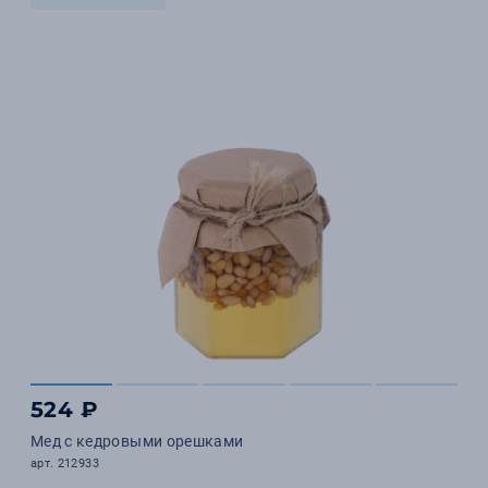
524 ₽
Мед с кедровыми орешками
арт. 212933