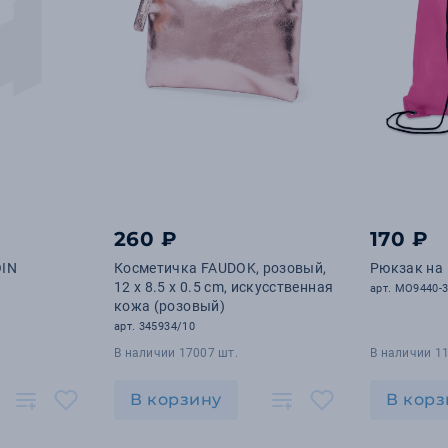
260 ₽
170 ₽
OIN
Косметичка FAUDOK, розовый,
Рюкзак на
12 x 8.5 x 0.5 cm, искусственная
арт. MO9440-
кожа (розовый)
арт. 345934/10
В наличии 17007 шт.
В наличии 11
В корзину
В корз