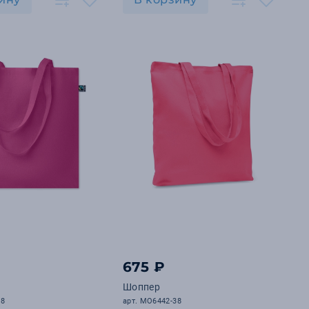
675 ₽
Шоппер
38
арт. MO6442-38