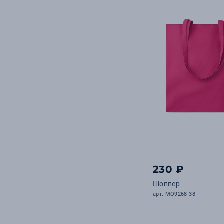
230 ₽
Шоппер
арт. MO9268-38