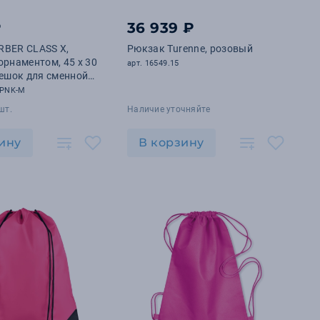
₽
36 939 ₽
RBER CLASS X,
Рюкзак Turenne, розовый
орнаментом, 45 x 30
арт. 16549.15
Мешок для сменной
дарок!
-PNK-M
шт.
Наличие уточняйте
ину
В корзину