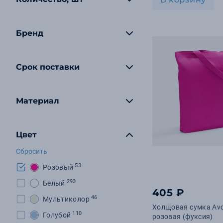
Бренд
Срок поставки
Материал
Цвет
Сбросить
53
Розовый
293
Белый
405 ₽
46
Мультиколор
Холщовая сумка Avo
110
Голубой
розовая (фуксия)