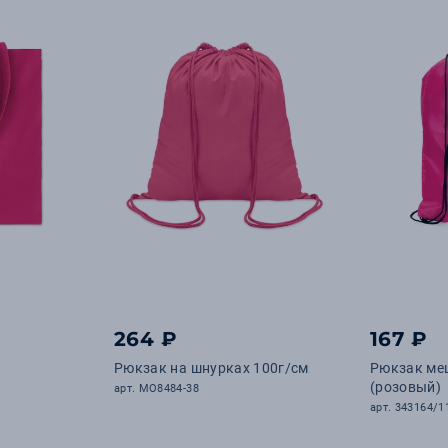
264 ₽
167 ₽
Рюкзак на шнурках 100г/см
Рюкзак ме
(розовый)
арт. MO8484-38
арт. 343164/1