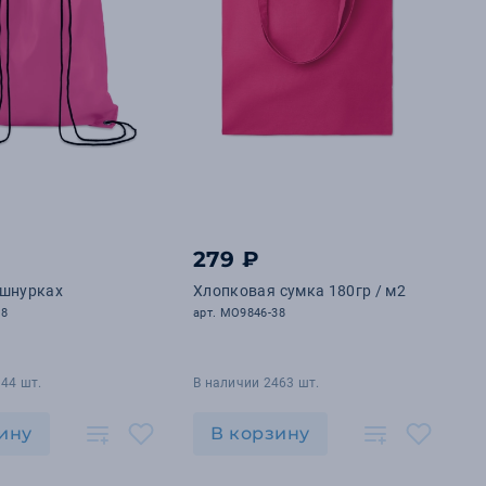
279 ₽
 шнурках
Хлопковая сумка 180гр / м2
38
арт. MO9846-38
44 шт.
В наличии 2463 шт.
ину
В корзину