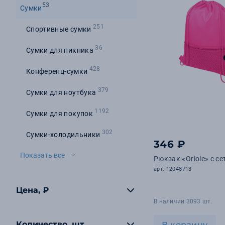
53
Сумки
251
Спортивные сумки
36
Сумки для пикника
428
Конференц-сумки
379
Сумки для ноутбука
1192
Сумки для покупок
302
Сумки-холодильники
346 ₽
Показать все
Рюкзак «Oriole» с се
арт. 12048713
Цена, ₽
В наличии 3093 шт.
Количество, шт
В корзину