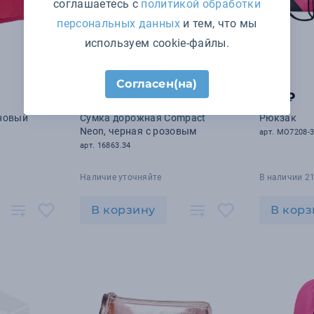
соглашаетесь с
политикой обработки
персональных данных
и тем, что мы
используем cookie-файлы.
Согласен(на)
7 578 ₽
121 ₽
иновый
Сумка дорожная Compact
Рюкзак
Neon, черная с розовым
арт. MO7208-
арт. 16863.34
Наличие уточняйте
В наличии 2
В корзину
В корз