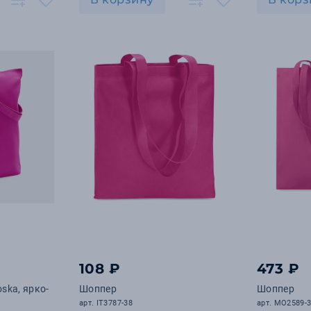
108 ₽
473 ₽
ska, ярко-
Шоппер
Шоппер
арт. IT3787-38
арт. MO2589-