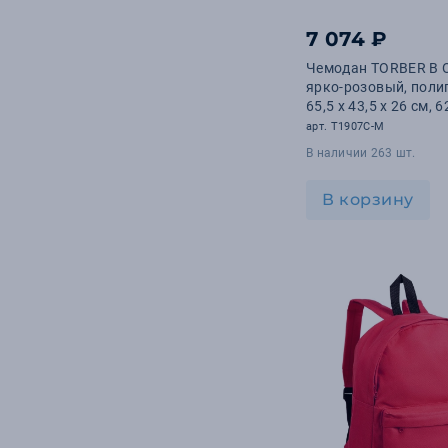
7 074 ₽
Чемодан TORBER В О
ярко-розовый, поли
65,5 х 43,5 х 26 см, 6
арт. T1907C-M
В наличии 263 шт.
В корзину