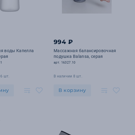
994 ₽
ля воды Капелла
Массажная балансировочная
серая
подушка Balansa, серая
81
арт. 16327.10
6 шт.
В наличии 8 шт.
ину
В корзину