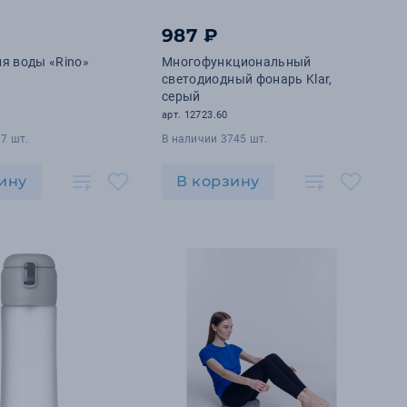
987 ₽
я воды «Rino»
Многофункциональный
светодиодный фонарь Klar,
серый
арт. 12723.60
7 шт.
В наличии 3745 шт.
ину
В корзину