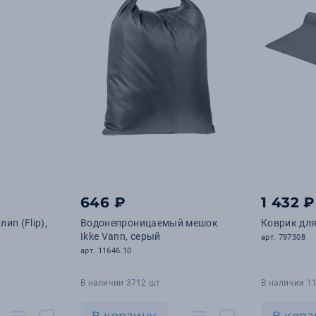
646 ₽
1 432 ₽
ип (Flip),
Водонепроницаемый мешок
Коврик для
Ikke Vann, серый
арт. 797308
арт. 11646.10
В наличии 3712 шт.
В наличии 11
В корзину
В корз