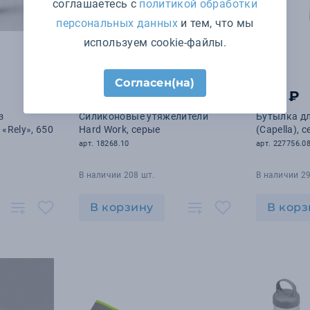
соглашаетесь с
политикой обработки
персональных данных
и тем, что мы
используем cookie-файлы.
Согласен(на)
1 807 ₽
842 ₽
з
Силиконовые утяжелители
Бутылка д
«Rely», 650
Hard Work, серые
(Capella), 
арт. 18268.10
арт. 227756.0
В наличии 208 шт.
В наличии 29
В корзину
В корз