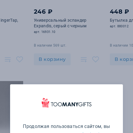
246 ₽
448 ₽
ingerTap,
Универсальный эспандер
Бутылка дл
Expandis, серый с черным
арт. 880012
арт. 16931.10
В наличии 569 шт.
В наличии 10
В корзину
В корз
Продолжая пользоваться сайтом, вы