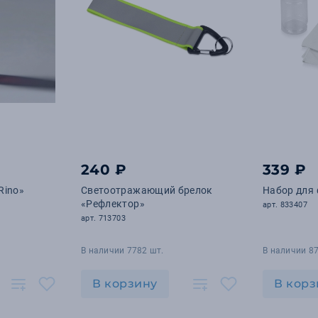
240 ₽
339 ₽
Rino»
Светоотражающий брелок
Набор для 
«Рефлектор»
арт. 833407
арт. 713703
В наличии 7782 шт.
В наличии 87
В корзину
В корз