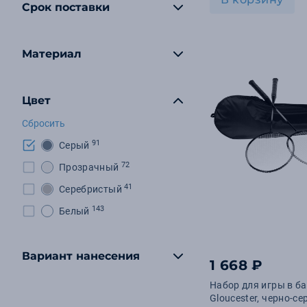
Срок поставки
Материал
Цвет
Сбросить
91
Серый
72
Прозрачный
41
Серебристый
143
Белый
Вариант нанесения
1 668 ₽
Набор для игры в б
Gloucester, черно-с