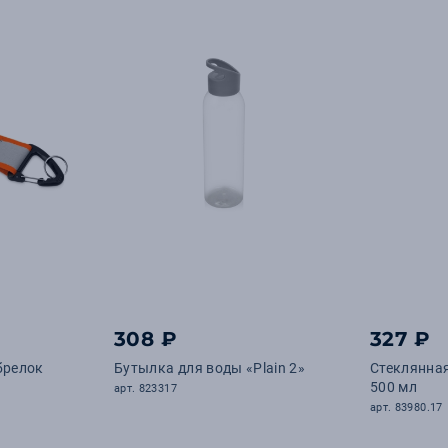
308 ₽
327 ₽
брелок
Бутылка для воды «Plain 2»
Стеклянная
500 мл
арт. 823317
арт. 83980.17