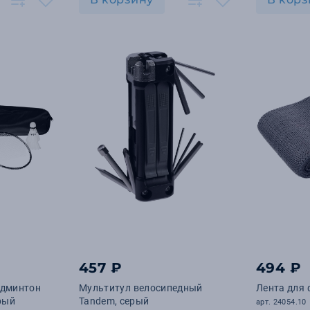
457 ₽
494 ₽
админтон
Мультитул велосипедный
Лента для 
ерый
Tandem, серый
арт. 24054.10