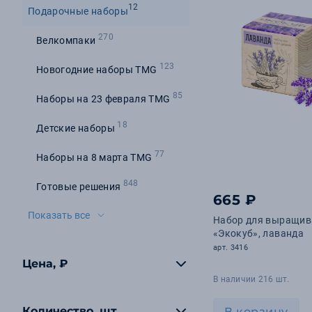
12
Подарочные наборы
270
Велкомпаки
123
Новогодние наборы TMG
85
Наборы на 23 февраля TMG
18
Детские наборы
77
Наборы на 8 марта TMG
848
Готовые решения
665 ₽
Показать все
Набор для выращив
«Экокуб», лаванда
арт. 3416
Цена, ₽
В наличии 216 шт.
Количество, шт
В корзину