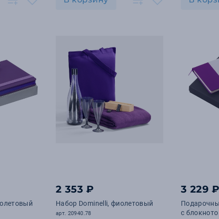
2 353 ₽
3 229 
фиолетовый
Набор Dominelli, фиолетовый
Подарочны
c блокното
арт. 20940.78