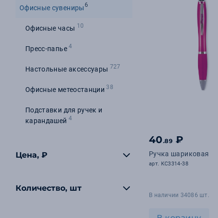
6
Офисные сувениры
10
Офисные часы
4
Пресс-папье
727
Настольные аксессуары
38
Офисные метеостанции
Подставки для ручек и
4
карандашей
40
₽
.89
Ручка шариковая
Цена, ₽
арт. KC3314-38
Количество, шт
В наличии 34086 шт.
В корзину