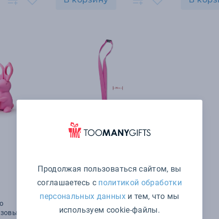
Продолжая пользоваться сайтом, вы
соглашаетесь с
политикой обработки
126 ₽
персональных данных
и тем, что мы
о
Ланьярд
используем cookie-файлы.
озовые
арт. MO8595-38