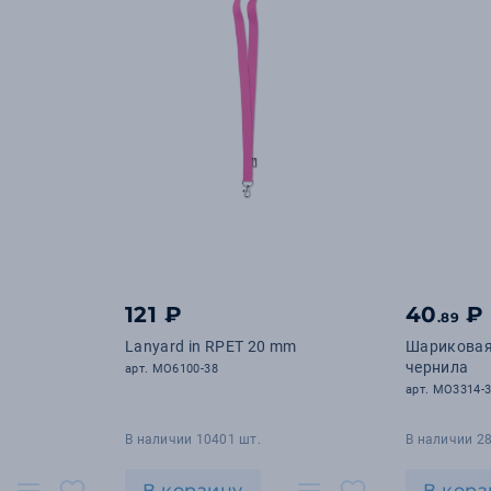
121 ₽
40
₽
.89
Lanyard in RPET 20 mm
Шариковая
чернила
арт. MO6100-38
арт. MO3314-
В наличии 10401 шт.
В наличии 2
В корзину
В корз