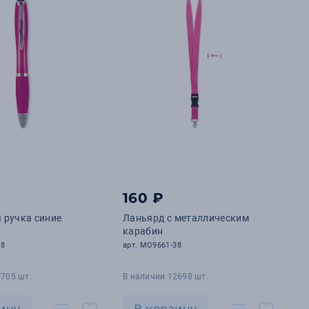
160 ₽
 ручка синие
Ланьярд с металлическим
карабин
38
арт. MO9661-38
8705 шт.
В наличии 12698 шт.
ину
В корзину