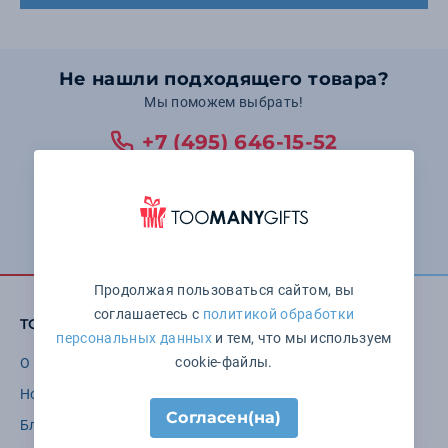
Не нашли подходящего товара?
Мы поможем выбрать!
+7 (495) 646-15-52
Понедельник — пятница: с 10:00 до 19:00 Суббота и
воскресенье: выходные
Оставить заявку
Продолжая пользоваться сайтом, вы
соглашаетесь с
политикой обработки
TOOMANYGIFTS
персональных данных
и тем, что мы используем
cookie-файлы.
О компании
Бренды
Новости
Варианты нанесения
Согласен(на)
Блог
Требования к макетам