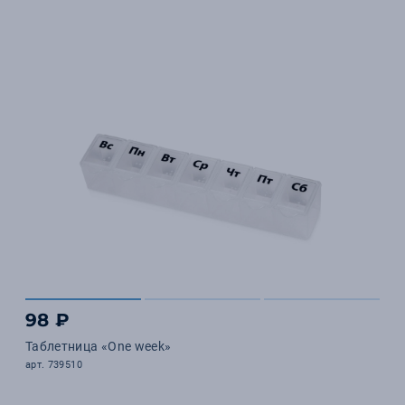
98 ₽
Таблетница «One week»
арт. 739510