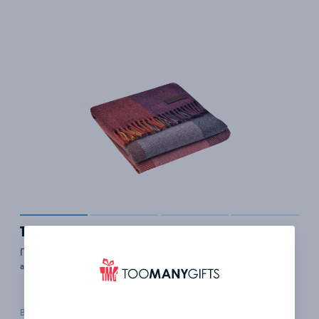
19 882 ₽
Плед Arequipa, фиолетовый с серым
арт. 19020.57
В наличии 6 шт.